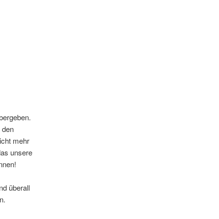
bergeben.
 den
icht mehr
das unsere
nnen!
nd überall
n.