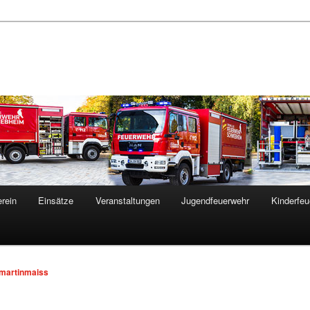
rein
Einsätze
Veranstaltungen
Jugendfeuerwehr
Kinderfeu
martinmaiss