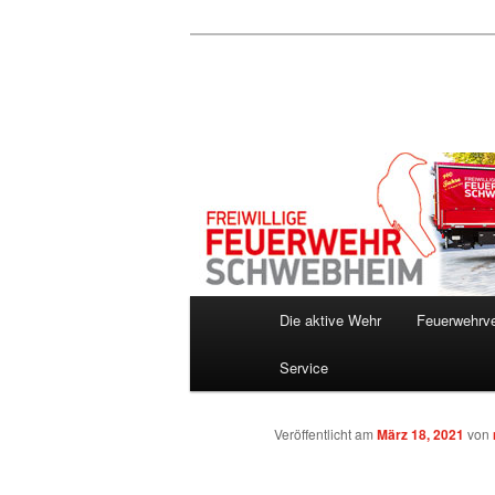
Zum
Inhalt
wechseln
Hauptmenü
Die aktive Wehr
Feuerwehrve
Service
Veröffentlicht am
März 18, 2021
von