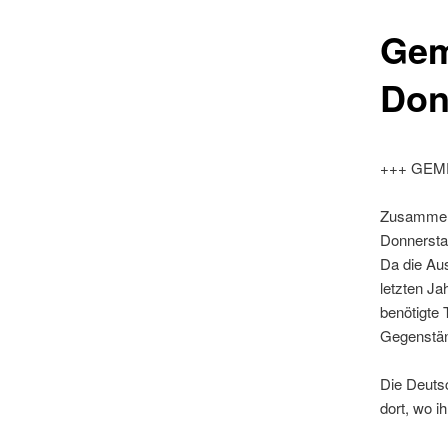
Gem
Don
+++ GEM
Zusammen 
Donnersta
Da die Au
letzten Ja
benötigte
Gegenstän
Die Deutsc
dort, wo i