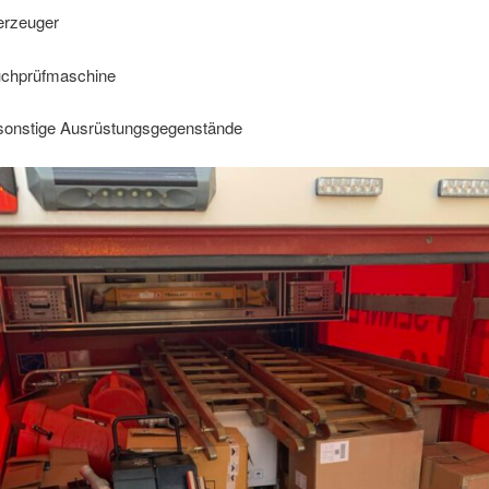
erzeuger
uchprüfmaschine
 sonstige Ausrüstungsgegenstände