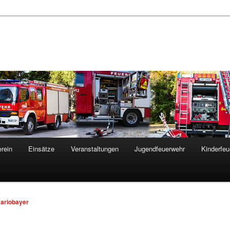
rein
Einsätze
Veranstaltungen
Jugendfeuerwehr
Kinderfeu
ariobayer