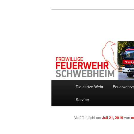
Zum
Inhalt
wechseln
Hauptmenü
Die aktive Wehr
Feuerwehrve
Service
Veröffentlicht am
Juli 21, 2019
von
m