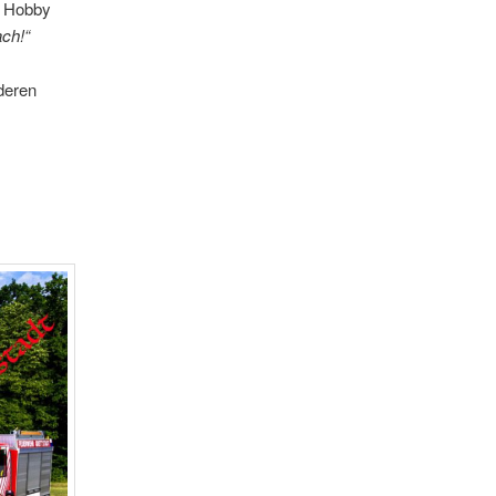
r Hobby
ach!“
nderen