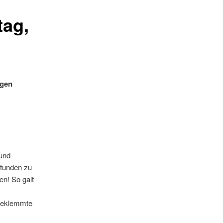
tag,
ogen
 und
Stunden zu
en! So galt
ngeklemmte