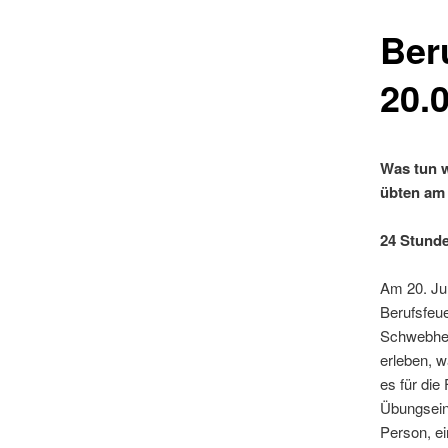
Ber
20.
Was tun 
übten am
24 Stund
Am 20. Jul
Berufsfeue
Schwebheim
erleben, w
es für die
Übungsein
Person, ei