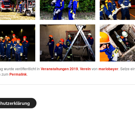
ag wurde veröffentlicht in
Veranstaltungen 2019
,
Verein
von
mariobayer
. Setze ei
n zum
Permalink
.
hutzerklärung