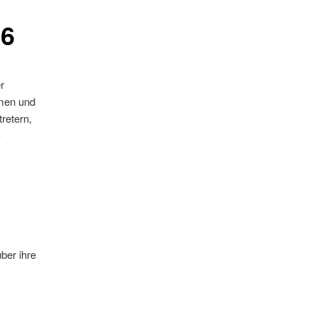
26
r
men und
retern,
-
ber ihre