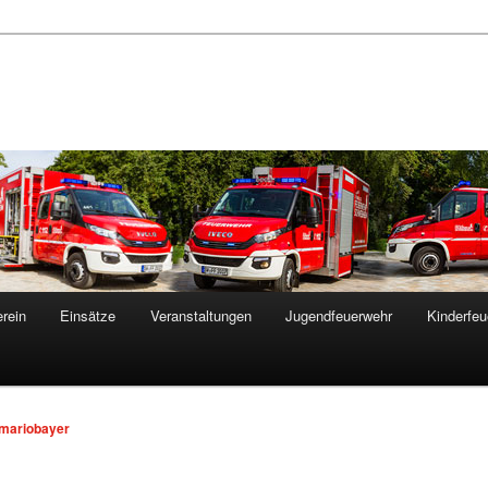
rein
Einsätze
Veranstaltungen
Jugendfeuerwehr
Kinderfeu
mariobayer