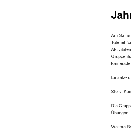
Jah
Am Samsta
Totenehru
Aktivitäte
Gruppenfü
kamerade
Einsatz- 
Stellv. K
Die Gruppe
Übungen un
Weitere B