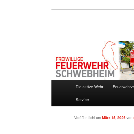
Zum
Inhalt
wechseln
Hauptmenü
Die aktive Wehr
Feuerwehrve
Service
Veröffentlicht am
März 15, 2026
von