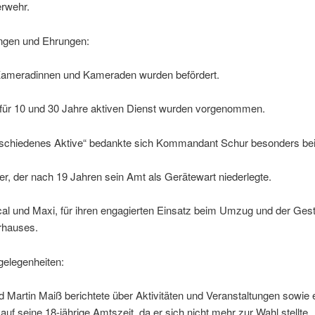
erwehr.
ngen und Ehrungen:
ameradinnen und Kameraden wurden befördert.
für 10 und 30 Jahre aktiven Dienst wurden vorgenommen.
rschiedenes Aktive“ bedankte sich Kommandant Schur besonders bei
r, der nach 19 Jahren sein Amt als Gerätewart niederlegte.
al und Maxi, für ihren engagierten Einsatz beim Umzug und der Gest
rhauses.
gelegenheiten:
d Martin Maiß berichtete über Aktivitäten und Veranstaltungen sowie 
auf seine 18-jährige Amtszeit, da er sich nicht mehr zur Wahl stellte.