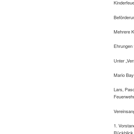
Kinderfeu
Beförderu
Mehrere K
Ehrungen 
Unter „Ve
Mario Baye
Lars, Pasc
Feuerweh
Vereinsan
1. Vorstan
Rückblick 