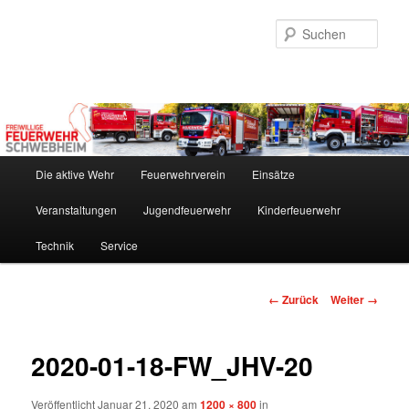
Zum
Inhalt
Such
wechseln
Hauptmenü
Die aktive Wehr
Feuerwehrverein
Einsätze
Veranstaltungen
Jugendfeuerwehr
Kinderfeuerwehr
Technik
Service
Bilder-
← Zurück
Weiter →
Navigation
2020-01-18-FW_JHV-20
Veröffentlicht
Januar 21, 2020
am
1200 × 800
in