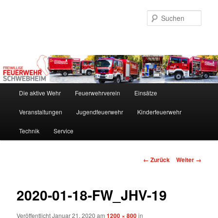
Zum
Inhalt
Such
wechseln
Hauptmenü
Die aktive Wehr
Feuerwehrverein
Einsätze
Veranstaltungen
Jugendfeuerwehr
Kinderfeuerwehr
Technik
Service
Bilder-
← Zurück
Weiter →
Navigation
2020-01-18-FW_JHV-19
Veröffentlicht
Januar 21, 2020
am
1200 × 800
in