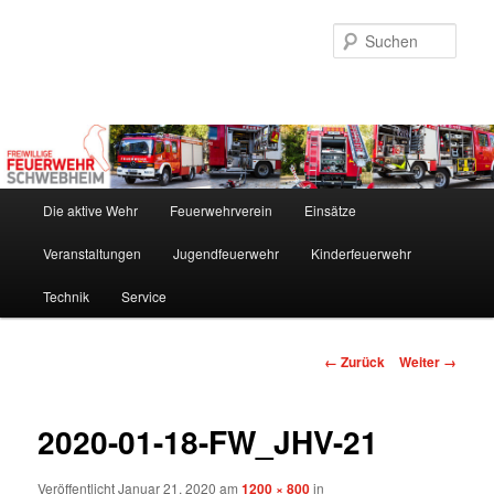
Zum
Inhalt
Such
wechseln
Hauptmenü
Die aktive Wehr
Feuerwehrverein
Einsätze
Veranstaltungen
Jugendfeuerwehr
Kinderfeuerwehr
Technik
Service
Bilder-
← Zurück
Weiter →
Navigation
2020-01-18-FW_JHV-21
Veröffentlicht
Januar 21, 2020
am
1200 × 800
in