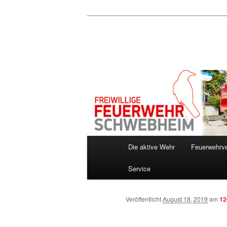
Zum
Inhalt
wechseln
Hauptmenü
Die aktive Wehr
Feuerwehrve
Service
Veröffentlicht
August 18, 2019
am
12