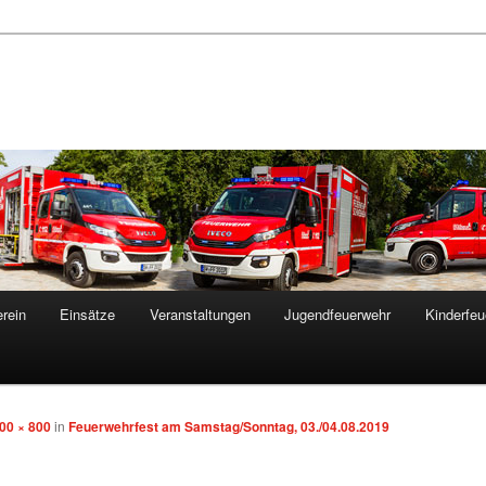
rein
Einsätze
Veranstaltungen
Jugendfeuerwehr
Kinderfeu
00 × 800
in
Feuerwehrfest am Samstag/Sonntag, 03./04.08.2019