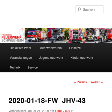
Zum
Inhalt
Such
wechseln
Hauptmenü
Die aktive Wehr
Feuerwehrverein
Einsätze
Veranstaltungen
Jugendfeuerwehr
Kinderfeuerwehr
Technik
Service
Bilder-
← Zurück
Weiter →
Navigation
2020-01-18-FW_JHV-43
Veröffentlicht
Januar 21, 2020
am
1200 × 800
in