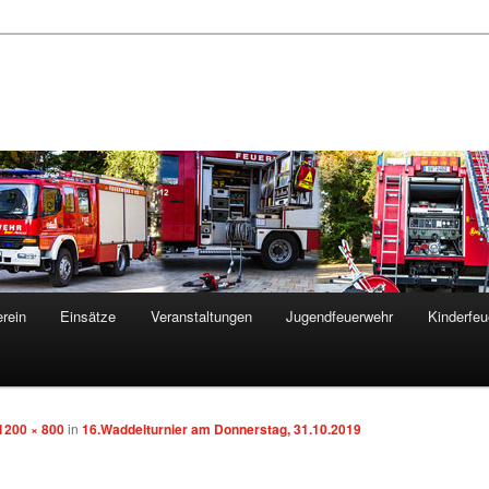
rein
Einsätze
Veranstaltungen
Jugendfeuerwehr
Kinderfeu
1200 × 800
in
16.Waddelturnier am Donnerstag, 31.10.2019