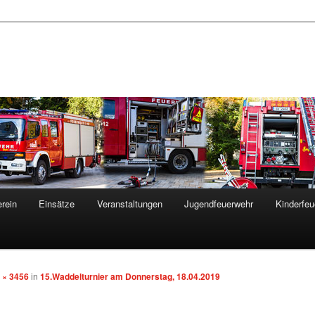
rein
Einsätze
Veranstaltungen
Jugendfeuerwehr
Kinderfeu
 × 3456
in
15.Waddelturnier am Donnerstag, 18.04.2019