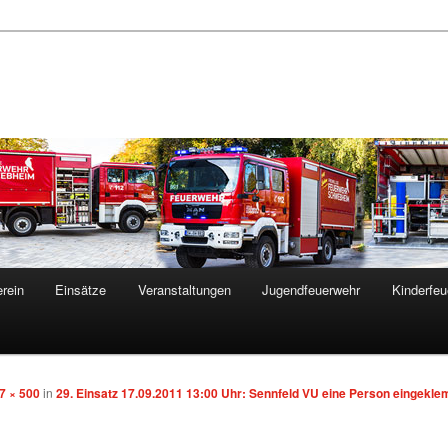
rein
Einsätze
Veranstaltungen
Jugendfeuerwehr
Kinderfeu
7 × 500
in
29. Einsatz 17.09.2011 13:00 Uhr: Sennfeld VU eine Person eingekl