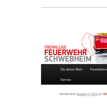
Zum
Inhalt
wechseln
Hauptmenü
Die aktive Wehr
Feuerwehrve
Service
Veröffentlicht
August 14, 2012
am
66