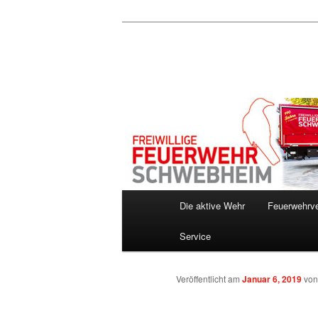
Zum
Inhalt
wechseln
Hauptmenü
Die aktive Wehr
Feuerwehrve
Service
Veröffentlicht am
Januar 6, 2019
vo