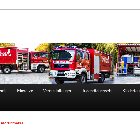
rein
Einsätze
Veranstaltungen
Jugendfeuerwehr
Kinderfeu
n
martinmaiss