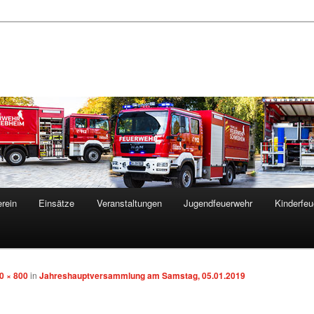
rein
Einsätze
Veranstaltungen
Jugendfeuerwehr
Kinderfeu
0 × 800
in
Jahreshauptversammlung am Samstag, 05.01.2019