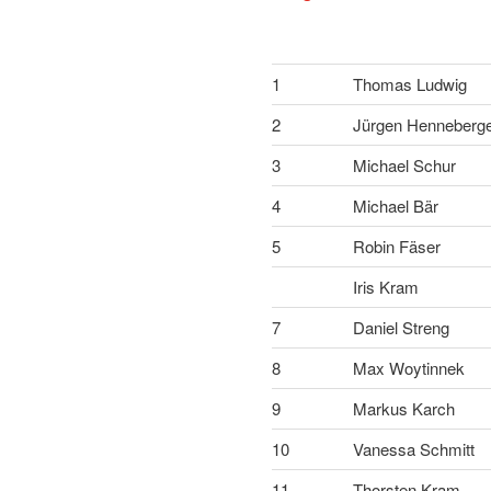
1
Thomas Ludwig
2
Jürgen Henneberg
3
Michael Schur
4
Michael Bär
5
Robin Fäser
Iris Kram
7
Daniel Streng
8
Max Woytinnek
9
Markus Karch
10
Vanessa Schmitt
11
Thorsten Kram