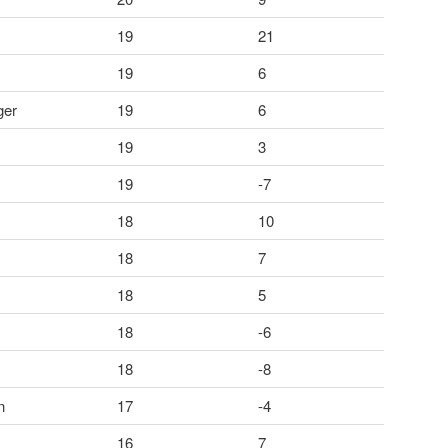
19
21
19
6
ger
19
6
19
3
19
-7
18
10
18
7
18
5
18
-6
18
-8
n
17
-4
16
7