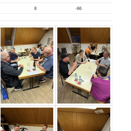
8
-66