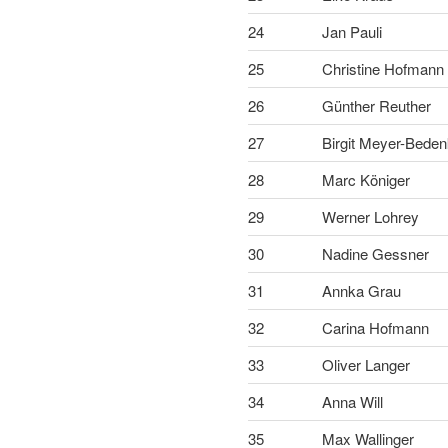
24
Jan Pauli
25
Christine Hofmann
26
Günther Reuther
27
Birgit Meyer-Beden
28
Marc Königer
29
Werner Lohrey
30
Nadine Gessner
31
Annka Grau
32
Carina Hofmann
33
Oliver Langer
34
Anna Will
35
Max Wallinger