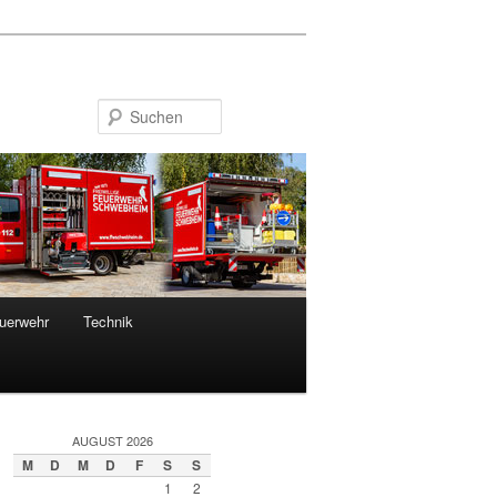
Suchen
euerwehr
Technik
AUGUST 2026
M
D
M
D
F
S
S
1
2