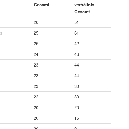
Gesamt
verhältnis
Gesamt
26
51
er
25
61
25
42
24
46
23
44
23
44
23
30
22
30
20
20
20
15
20
9