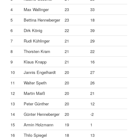
4
Max Wallinger
23
33
5
Bettina Henneberger
23
18
6
Dirk König
22
39
7
Rudi Kühlinger
21
29
8
Thorsten Kram
21
22
9
Klaus Knapp
21
16
10
Jannis Engelhardt
20
27
11
Walter Speth
20
26
12
Martin Maiß
20
21
13
Peter Günther
20
12
14
Günter Henneberger
20
-2
15
Armin Holzmann
19
1
16
Thilo Spiegel
18
13