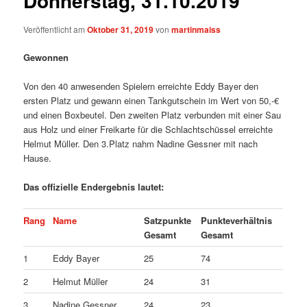
Donnerstag, 31.10.2019
Veröffentlicht am
Oktober 31, 2019
von
martinmaiss
Gewonnen
Von den 40 anwesenden Spielern erreichte Eddy Bayer den
ersten Platz und gewann einen Tankgutschein im Wert von 50,-€
und einen Boxbeutel. Den zweiten Platz verbunden mit einer Sau
aus Holz und einer Freikarte für die Schlachtschüssel erreichte
Helmut Müller. Den 3.Platz nahm Nadine Gessner mit nach
Hause.
Das offizielle Endergebnis lautet:
Rang
Name
Satzpunkte
Punkteverhältnis
Gesamt
Gesamt
1
Eddy Bayer
25
74
2
Helmut Müller
24
31
3
Nadine Gessner
24
23