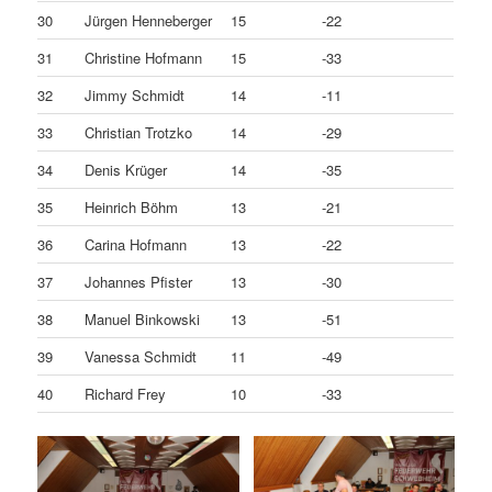
30
Jürgen Henneberger
15
-22
31
Christine Hofmann
15
-33
32
Jimmy Schmidt
14
-11
33
Christian Trotzko
14
-29
34
Denis Krüger
14
-35
35
Heinrich Böhm
13
-21
36
Carina Hofmann
13
-22
37
Johannes Pfister
13
-30
38
Manuel Binkowski
13
-51
39
Vanessa Schmidt
11
-49
40
Richard Frey
10
-33