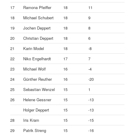
17
Ramona Pfeiffer
18
11
18
Michael Schubert
18
9
19
Jochen Deppert
18
8
20
Christian Deppert
18
6
21
Karin Model
18
-8
22
Niko Engelhardt
17
7
23
Michael Wolf
16
-4
24
Günther Reuther
16
-20
25
Sebastian Wenzel
15
1
26
Helene Gessner
15
-13
Holger Deppert
15
-13
28
Iris Kram
15
-15
29
Patrik Streng
15
-16