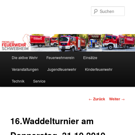
Zum
Inhalt
Such
wechseln
Hauptmenü
Die aktive Wehr
Feuerwehrverein
Einsätze
Veranstaltungen
Jugendfeuerwehr
Kinderfeuerwehr
Technik
Service
Beitrags-
←
Zurück
Weiter
→
Navigation
16.Waddelturnier am