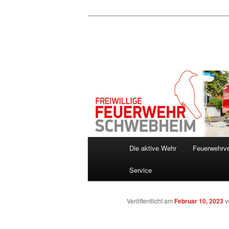
Zum
Inhalt
wechseln
Hauptmenü
Die aktive Wehr
Feuerwehrve
Service
Veröffentlicht am
Februar 10, 2023
v