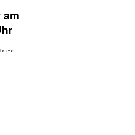
r am
Uhr
 an die