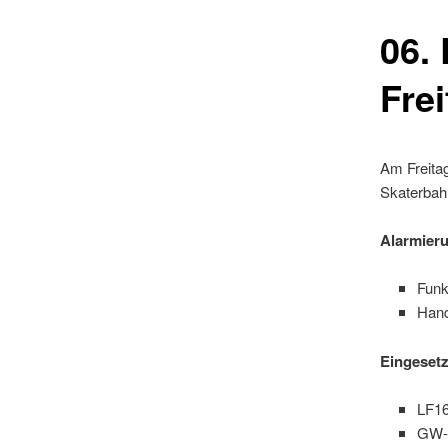
06.
Fre
Am Freita
Skaterbahn
Alarmieru
Fun
Hand
Eingesetz
LF16
GW-