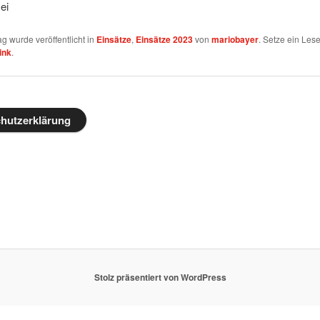
zei
ag wurde veröffentlicht in
Einsätze
,
Einsätze 2023
von
mariobayer
. Setze ein Les
ink
.
hutzerklärung
Stolz präsentiert von WordPress