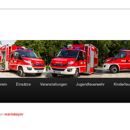
rein
Einsätze
Veranstaltungen
Jugendfeuerwehr
Kinderfeu
on
mariobayer