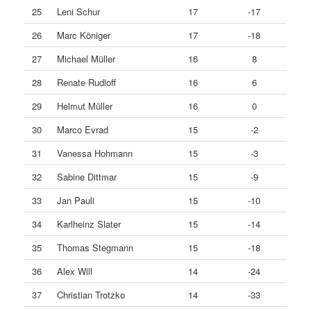
25
Leni Schur
17
-17
26
Marc Königer
17
-18
27
Michael Müller
16
8
28
Renate Rudloff
16
6
29
Helmut Müller
16
0
30
Marco Evrad
15
-2
31
Vanessa Hohmann
15
-3
32
Sabine Dittmar
15
-9
33
Jan Pauli
15
-10
34
Karlheinz Slater
15
-14
35
Thomas Stegmann
15
-18
36
Alex Will
14
-24
37
Christian Trotzko
14
-33