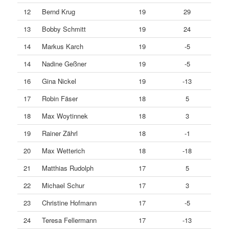
12
Bernd Krug
19
29
13
Bobby Schmitt
19
24
14
Markus Karch
19
-5
14
Nadine Geßner
19
-5
16
Gina Nickel
19
-13
17
Robin Fäser
18
5
18
Max Woytinnek
18
3
19
Rainer Zährl
18
-1
20
Max Wetterich
18
-18
21
Matthias Rudolph
17
5
22
Michael Schur
17
3
23
Christine Hofmann
17
-5
24
Teresa Fellermann
17
-13