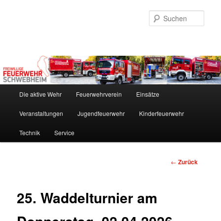
Zum
Inhalt
Such
wechseln
Hauptmenü
Die aktive Wehr
Feuerwehrverein
Einsätze
Veranstaltungen
Jugendfeuerwehr
Kinderfeuerwehr
Technik
Service
Beitrags-
←
Zurück
Navigation
25. Waddelturnier am