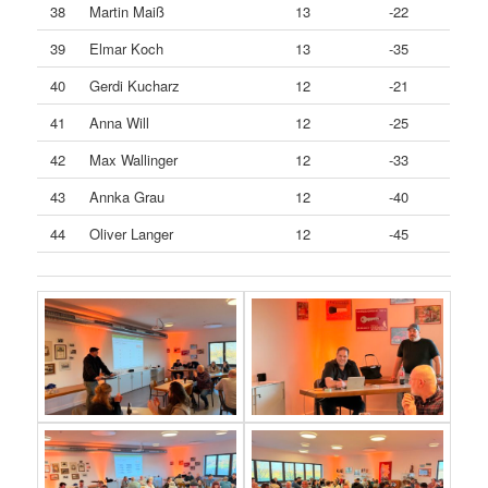
38
Martin Maiß
13
-22
39
Elmar Koch
13
-35
40
Gerdi Kucharz
12
-21
41
Anna Will
12
-25
42
Max Wallinger
12
-33
43
Annka Grau
12
-40
44
Oliver Langer
12
-45