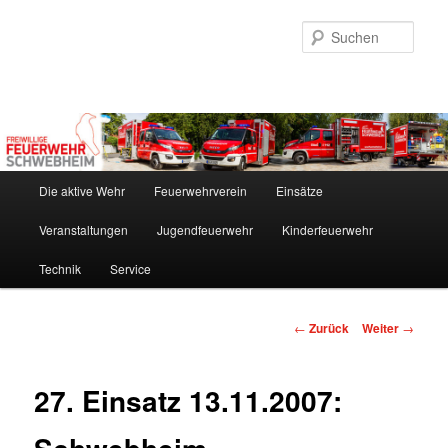
Zum
Inhalt
Such
wechseln
Hauptmenü
Die aktive Wehr
Feuerwehrverein
Einsätze
Veranstaltungen
Jugendfeuerwehr
Kinderfeuerwehr
Technik
Service
Beitrags-
←
Zurück
Weiter
→
Navigation
27. Einsatz 13.11.2007: