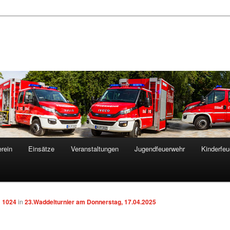
rein
Einsätze
Veranstaltungen
Jugendfeuerwehr
Kinderfeu
× 1024
in
23.Waddelturnier am Donnerstag, 17.04.2025