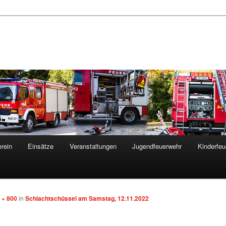
rein
Einsätze
Veranstaltungen
Jugendfeuerwehr
Kinderfeu
 × 800
in
Schlachtschüssel am Samstag, 12.11.2022