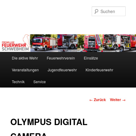
Zum
Inhalt
Such
wechseln
Hauptmenü
Die aktive Wehr
Feuerwehrverein
Einsätze
Veranstaltungen
Jugendfeuerwehr
Kinderfeuerwehr
Technik
Service
Bilder-
← Zurück
Weiter →
Navigation
OLYMPUS DIGITAL