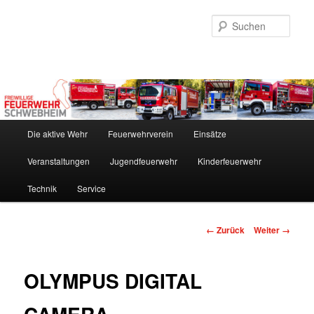
Zum
Inhalt
Such
wechseln
Hauptmenü
Die aktive Wehr
Feuerwehrverein
Einsätze
Veranstaltungen
Jugendfeuerwehr
Kinderfeuerwehr
Technik
Service
Bilder-
← Zurück
Weiter →
Navigation
OLYMPUS DIGITAL