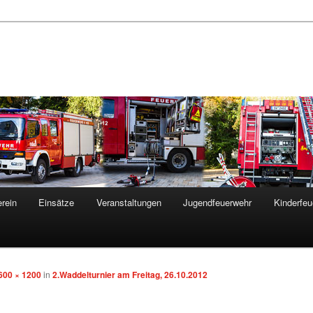
rein
Einsätze
Veranstaltungen
Jugendfeuerwehr
Kinderfeu
600 × 1200
in
2.Waddelturnier am Freitag, 26.10.2012