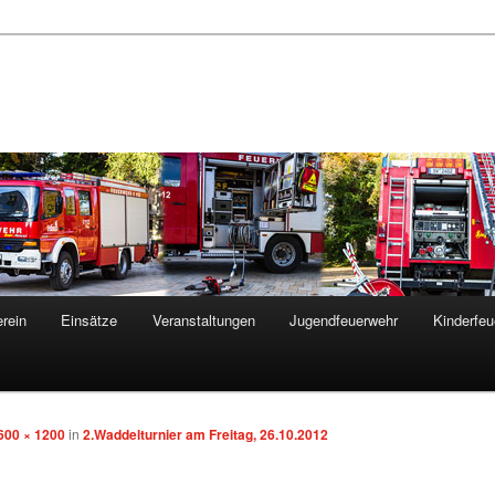
rein
Einsätze
Veranstaltungen
Jugendfeuerwehr
Kinderfeu
600 × 1200
in
2.Waddelturnier am Freitag, 26.10.2012