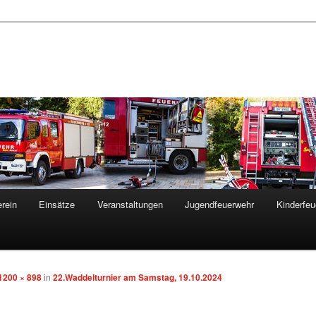
rein
Einsätze
Veranstaltungen
Jugendfeuerwehr
Kinderfeu
1200 × 898
in
22.Waddelturnier am Samstag, 19.10.2024