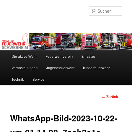
Zum
Inhalt
Such
wechseln
Hauptmenü
Die aktive Wehr
Feuerwehrverein
Einsätze
Veranstaltungen
Jugendfeuerwehr
Kinderfeuerwehr
Technik
Service
Bilder-
← Zurück
Navigation
WhatsApp-Bild-2023-10-22-