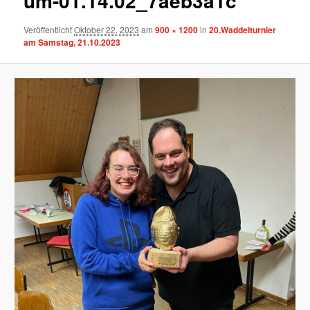
um-01.14.02_7aeb3a1c
Veröffentlicht
Oktober 22, 2023
am
900 × 1200
in
20.Waddelturnier
am Samstag, 21.10.2023