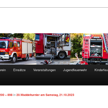
rein
Einsätze
Veranstaltungen
Jugendfeuerwehr
Kinderfeu
200 × 898
in
20.Waddelturnier am Samstag, 21.10.2023