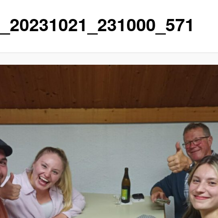
_20231021_231000_571