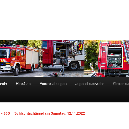
rein
Einsätze
Veranstaltungen
Jugendfeuerwehr
Kinderfeu
 × 800
in
Schlachtschüssel am Samstag, 12.11.2022