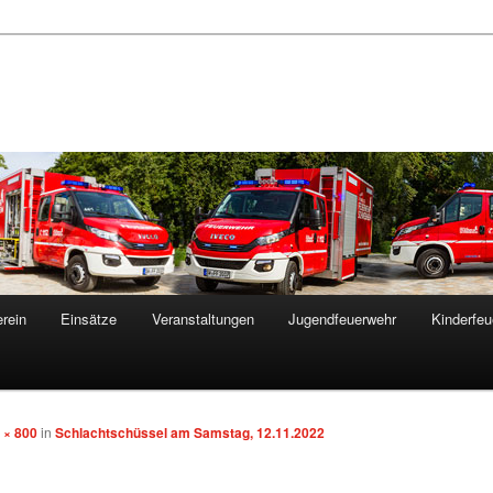
rein
Einsätze
Veranstaltungen
Jugendfeuerwehr
Kinderfeu
 × 800
in
Schlachtschüssel am Samstag, 12.11.2022