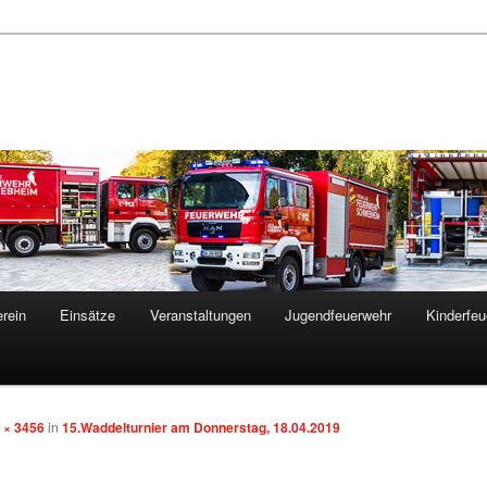
rein
Einsätze
Veranstaltungen
Jugendfeuerwehr
Kinderfeu
 × 3456
in
15.Waddelturnier am Donnerstag, 18.04.2019