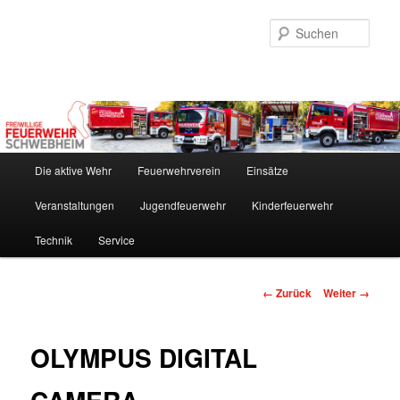
Zum
Inhalt
Such
wechseln
Hauptmenü
Die aktive Wehr
Feuerwehrverein
Einsätze
Veranstaltungen
Jugendfeuerwehr
Kinderfeuerwehr
Technik
Service
Bilder-
← Zurück
Weiter →
Navigation
OLYMPUS DIGITAL