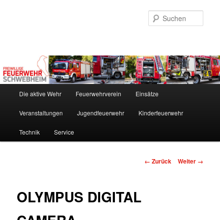
Zum
Inhalt
Such
wechseln
Hauptmenü
Die aktive Wehr
Feuerwehrverein
Einsätze
Veranstaltungen
Jugendfeuerwehr
Kinderfeuerwehr
Technik
Service
Bilder-
← Zurück
Weiter →
Navigation
OLYMPUS DIGITAL