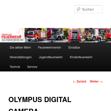
Zum
Inhalt
Such
wechseln
Hauptmenü
Die aktive Wehr
Feuerwehrverein
Einsätze
Veranstaltungen
Jugendfeuerwehr
Kinderfeuerwehr
Technik
Service
Bilder-
← Zurück
Weiter →
Navigation
OLYMPUS DIGITAL