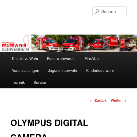
Zum
Inhalt
Such
wechseln
Hauptmenü
Die aktive Wehr
Feuerwehrverein
Einsätze
Veranstaltungen
Jugendfeuerwehr
Kinderfeuerwehr
Technik
Service
Bilder-
← Zurück
Weiter →
Navigation
OLYMPUS DIGITAL