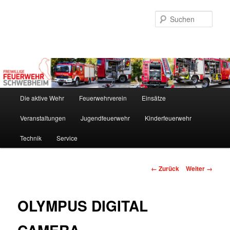
Zum
Inhalt
Such
wechseln
Hauptmenü
Die aktive Wehr
Feuerwehrverein
Einsätze
Veranstaltungen
Jugendfeuerwehr
Kinderfeuerwehr
Technik
Service
Bilder-
← Zurück
Weiter →
Navigation
OLYMPUS DIGITAL