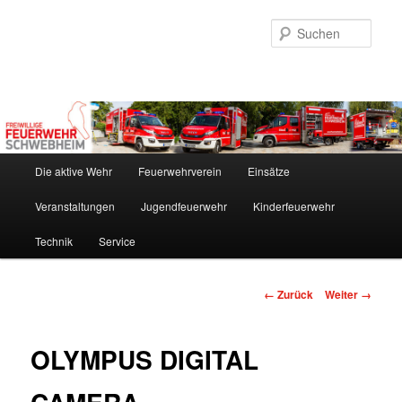
Zum
Inhalt
Such
wechseln
Hauptmenü
Die aktive Wehr
Feuerwehrverein
Einsätze
Veranstaltungen
Jugendfeuerwehr
Kinderfeuerwehr
Technik
Service
Bilder-
← Zurück
Weiter →
Navigation
OLYMPUS DIGITAL