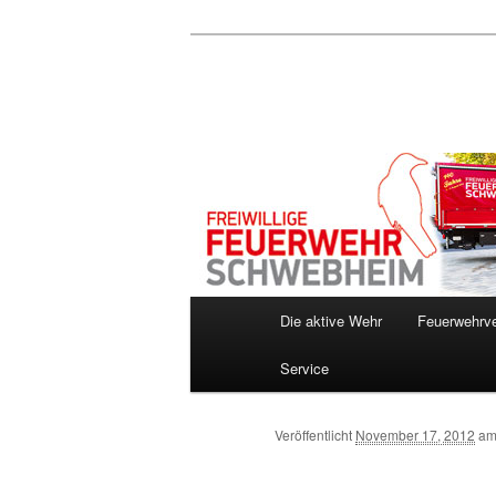
Zum
Inhalt
wechseln
Hauptmenü
Die aktive Wehr
Feuerwehrve
Service
Veröffentlicht
November 17, 2012
a